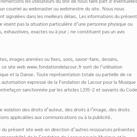
 remercions les utilisateurs du site de nous faire part d’éventuelle
t un courriel au webmaster ou webmestre du site. Nous nous
ont signalées dans les meilleurs délais. Les informations du présent
 visent pas la situation particulière d’une personne physique ou
exhaustives, exactes ou à jour ; ne constituent pas un avis
extes, images animées ou fixes, sons, savoir-faire, dessins,
e site web www.fondationdelacour.fr sont de l’utilisation
ique et la Danse. Toute représentation totale ou partielle de ce
s autorisation expresse de la Fondation de Lacour pour la Musique
contrefaçon sanctionnée par les articles L335-2 et suivants du Cod
e violation des droits d’auteur, des droits à l’image, des droits
ons applicables aux communications ou à la publicité.
e du présent site web en direction d’autres ressources présentes