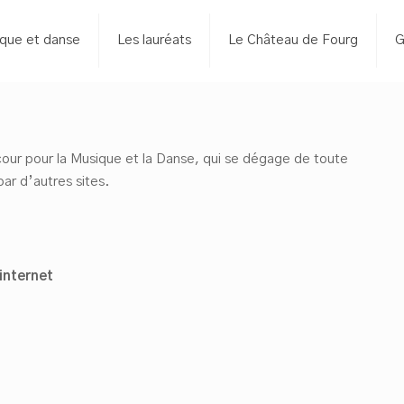
que et danse
Les lauréats
Le Château de Fourg
G
Lacour pour la Musique et la Danse, qui se dégage de toute
par d’autres sites.
internet