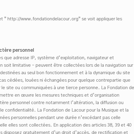
et ” http://www.fondationdelacour.org” se voit appliquer les
ct
è
re personnel
les que adresse IP, système d’exploitation, navigateur et
 soit limitative – peuvent être collectées lors de la navigation sur
 destinées au seul bon fonctionnement et à la dynamique du site
n cas cédées, louées ni échangées pour quelque contrepartie que
ur le site ou communiquées à une tierce personne. La Fondation d
 mettre en œuvre les mesures techniques et d’organisation
ère personnel contre notamment l’altération, la diffusion ou
ale confidentialité. La Fondation de Lacour pour la Musique et la
nées personnelles pendant une durée n’excédant pas celle
uelle elles sont collectées. En application des articles 38, 39 et 40
ous disposez gratuitement d’un droit d’accès, de rectification et