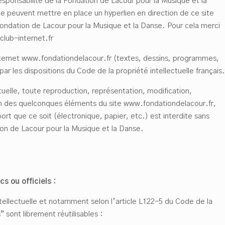
responsabilité de la Fondation de Lacour pour la Musique et la
 ne peuvent mettre en place un hyperlien en direction de ce site
 Fondation de Lacour pour la Musique et la Danse. Pour cela merci
club-internet.fr
nternet www.fondationdelacour.fr (textes, dessins, programmes,
r les dispositions du Code de la propriété intellectuelle français.
uelle, toute reproduction, représentation, modification,
’un des quelconques éléments du site www.fondationdelacour.fr,
ort que ce soit (électronique, papier, etc.) est interdite sans
ion de Lacour pour la Musique et la Danse.
 ou officiels :
tellectuelle et notamment selon l’article L122-5 du Code de la
” sont librement réutilisables :